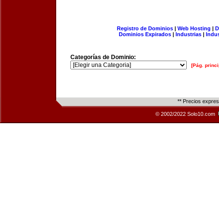
Registro de Dominios
|
Web Hosting
|
D
Dominios Expirados
|
Industrias
|
Indu
Categorías de Dominio:
[Pág. princi
** Precios expre
© 2002/2022 Solo10.com