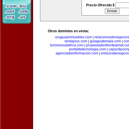
Precio Ofrecido $
Otros dominios en venta:
uruguayinmuebles.com
|
relacionesdenegocio
ventajoso.com
|
guiaguatemala.com
|
con
turismosudafrica.com
|
propiedadesfrentealmar.c
portaldetecnologia.com
|
capacitacio
agenciadeinformacion.com
|
enlacesdenegoci