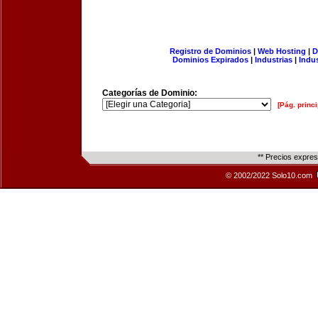
Registro de Dominios
|
Web Hosting
|
D
Dominios Expirados
|
Industrias
|
Indu
Categorías de Dominio:
[Pág. princi
** Precios expre
© 2002/2022 Solo10.com