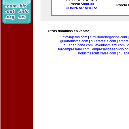
COMPRAR AHORA
Precio $
880.00
Precio 
COMPRAR AHORA
Otros dominios en venta:
infoviajeros.com
|
circuitodenegocios.com
guiaindustria.com
|
guiarafaela.com
|
empre
guiabariloche.com
|
eventosmiami.com
|
foroempresario.com
|
empresasdeservicio.c
industriasculturales.com
|
guiac