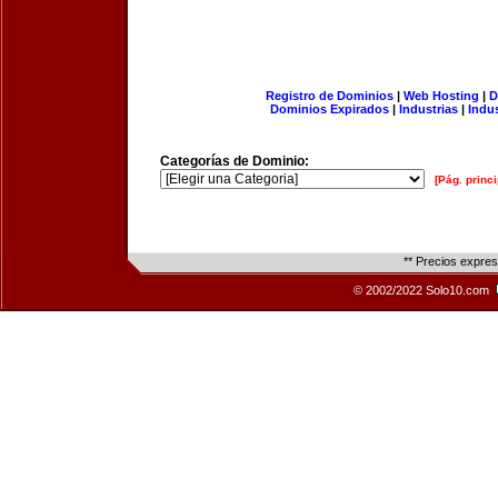
Registro de Dominios
|
Web Hosting
|
D
Dominios Expirados
|
Industrias
|
Indu
Categorías de Dominio:
[Pág. princi
** Precios expre
© 2002/2022 Solo10.com