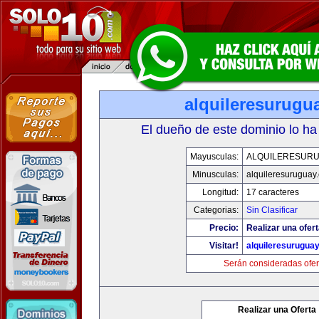
alquileresurugu
El dueño de este dominio lo ha
Mayusculas:
ALQUILERESUR
Minusculas:
alquileresuruguay
Longitud:
17 caracteres
Categorias:
Sin Clasificar
Precio:
Realizar una ofert
Visitar!
alquileresurugua
Serán consideradas ofer
Realizar una Oferta