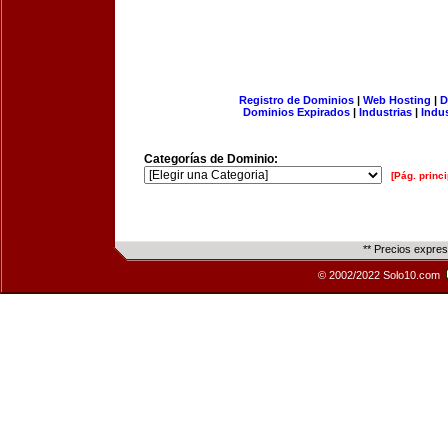
Registro de Dominios
|
Web Hosting
|
D
Dominios Expirados
|
Industrias
|
Indu
Categorías de Dominio:
[Pág. princi
** Precios expre
© 2002/2022 Solo10.com