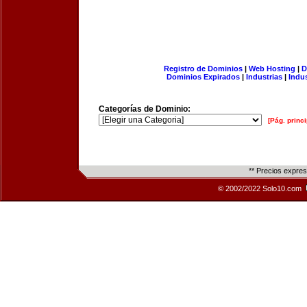
Registro de Dominios
|
Web Hosting
|
D
Dominios Expirados
|
Industrias
|
Indu
Categorías de Dominio:
[Pág. princi
** Precios expre
© 2002/2022 Solo10.com