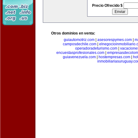
Precio Ofrecido $
Otros dominios en venta:
guiautomotriz.com
|
asesorespymes.com
|
m
camposdechile.com
|
elnegocioinmobiliario
operadoradeturismo.com
|
vacacione
encuestasprofesionales.com
|
empresasdecolom
guiavenezuela.com
|
hostempresas.com
|
ho
inmobiliariasuruguay.c