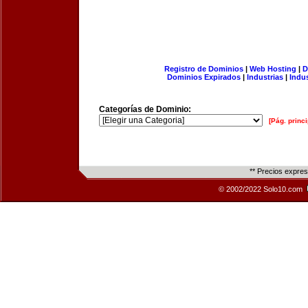
Registro de Dominios
|
Web Hosting
|
D
Dominios Expirados
|
Industrias
|
Indu
Categorías de Dominio:
[Pág. princi
** Precios expre
© 2002/2022 Solo10.com