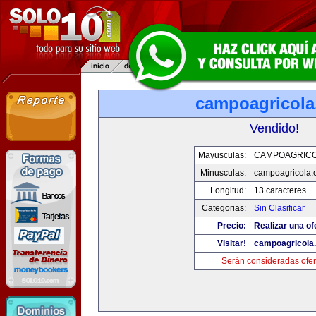
campoagricol
Vendido!
Mayusculas:
CAMPOAGRIC
Minusculas:
campoagricola
Longitud:
13 caracteres
Categorias:
Sin Clasificar
Precio:
Realizar una of
Visitar!
campoagricola
Serán consideradas ofer