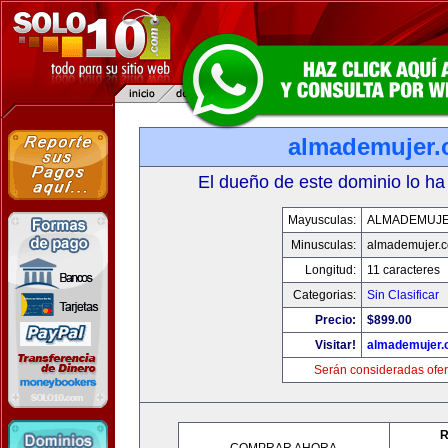
almademujer
El dueño de este dominio lo ha
Mayusculas:
ALMADEMUJ
Minusculas:
almademujer.
Longitud:
11 caracteres
Categorias:
Sin Clasificar
Precio:
$899.00
Visitar!
almademujer
Serán consideradas ofer
R