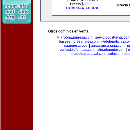
COMPRAR AHORA
Precio $
899.00
Precio 
COMPRAR AHORA
Otros dominios en venta:
MiPropiaEmpresa.com
|
serviciopostventa.co
basesempresariales.com
|
webdenoticias.co
suapuesta.com
|
guiagrancanaria.com
|
m
ventastelefonicas.com
|
almademujer.com
|
e
maquinarianaval.com
|
solucionesde