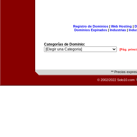
Registro de Dominios
|
Web Hosting
|
D
Dominios Expirados
|
Industrias
|
Indu
Categorías de Dominio:
[Pág. princi
** Precios expre
© 2002/2022 Solo10.com