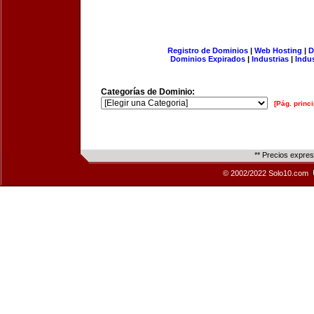
Registro de Dominios
|
Web Hosting
|
D
Dominios Expirados
|
Industrias
|
Indu
Categorías de Dominio:
[Pág. princi
** Precios expre
© 2002/2022 Solo10.com