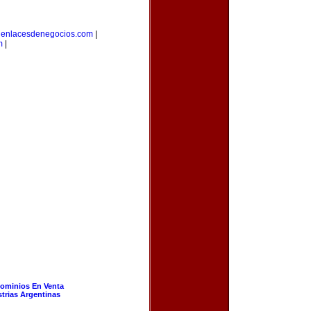
|
enlacesdenegocios.com
|
m
|
ominios En Venta
strias Argentinas