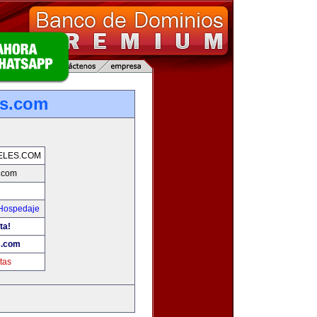
es.com
ELES.COM
.com
 Hospedaje
ta!
s.com
tas