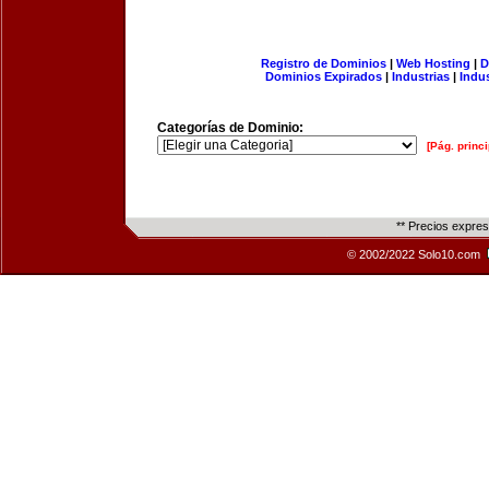
Registro de Dominios
|
Web Hosting
|
D
Dominios Expirados
|
Industrias
|
Indu
Categorías de Dominio:
[Pág. princi
** Precios expre
© 2002/2022 Solo10.com