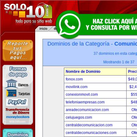
Dominios de la Categoría -
Comunica
37 dominios en esta categ
Mostrando 1 de 37
Nombre de Dominio
Prec
fonox.com
$49,
movilink.com
$2,
conexionmovil.com
$5
telefoniaempresas.com
$4
areadecomunicacion.com
Ofe
celujuegos.com
Ofe
centraldecomunicacion.com
Ofe
centraldecomunicaciones.com
Ofe