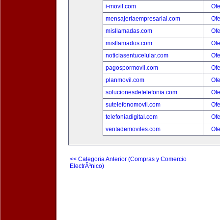
i-movil.com
Ofe
mensajeriaempresarial.com
Ofe
misllamadas.com
Ofe
misllamados.com
Ofe
noticiasentucelular.com
Ofe
pagospormovil.com
Ofe
planmovil.com
Ofe
solucionesdetelefonia.com
Ofe
sutelefonomovil.com
Ofe
telefoniadigital.com
Ofe
ventademoviles.com
Ofe
<< Categoria Anterior (Compras y Comercio
ElectrÃ³nico)