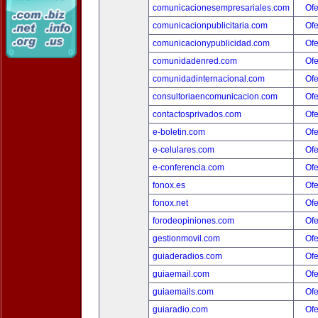
comunicacionesempresariales.com
Ofe
comunicacionpublicitaria.com
Ofe
comunicacionypublicidad.com
Ofe
comunidadenred.com
Ofe
comunidadinternacional.com
Ofe
consultoriaencomunicacion.com
Ofe
contactosprivados.com
Ofe
e-boletin.com
Ofe
e-celulares.com
Ofe
e-conferencia.com
Ofe
fonox.es
Ofe
fonox.net
Ofe
forodeopiniones.com
Ofe
gestionmovil.com
Ofe
guiaderadios.com
Ofe
guiaemail.com
Ofe
guiaemails.com
Ofe
guiaradio.com
Ofe