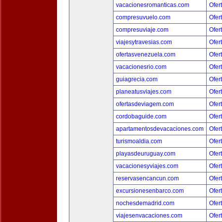
vacacionesromanticas.com
Ofer
compresuvuelo.com
Ofer
compresuviaje.com
Ofer
viajesytravesias.com
Ofer
ofertasvenezuela.com
Ofer
vacacionesrio.com
Ofer
guiagrecia.com
Ofer
planeatusviajes.com
Ofer
ofertasdeviagem.com
Ofer
cordobaguide.com
Ofer
apartamentosdevacaciones.com
Ofer
turismoaldia.com
Ofer
playasdeuruguay.com
Ofer
vacacionesyviajes.com
Ofer
reservasencancun.com
Ofer
excursionesenbarco.com
Ofer
nochesdemadrid.com
Ofer
viajesenvacaciones.com
Ofer